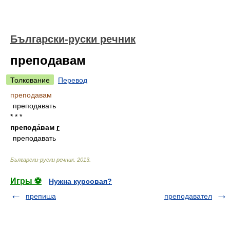
Български-руски речник
преподавам
Толкование
Перевод
преподавам
преподавать
* * *
препода́вам
г
преподавать
Български-руски речник
.
2013
.
Игры ⚽
Нужна курсовая?
препиша
преподавател